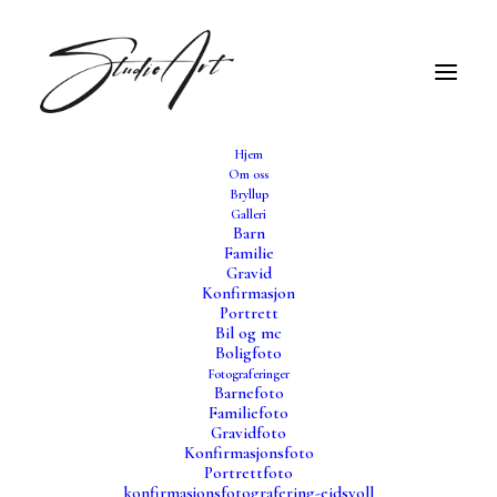
Hjem
Om oss
© 2025 StudioArt. Alle rettigheter forbeholdt
Bryllup
Galleri
Barn
Familie
Kolonivegen 43, 2072 Dal
Gravid
Konfirmasjon
Portrett
kontakt@studioart.no
Bil og mc
Boligfoto
Fotograferinger
Barnefoto
Familiefoto
Gravidfoto
Konfirmasjonsfoto
Portrettfoto
konfirmasjonsfotografering-eidsvoll