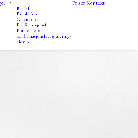
ger
Priser
Kontakt
Barnefoto
Familiefoto
Gravidfoto
Konfirmasjonsfoto
Portrettfoto
konfirmasjonsfotografering-
eidsvoll